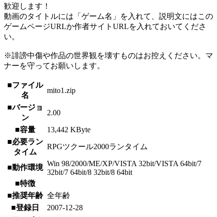
歓迎します！
動画のタイトルには「ゲーム名」を入れて、説明文にはこの
ゲームページURLか作者サイトURLを入れておいてくださ
い。
※誹謗中傷や作品の世界観を壊すものはお控えください。マ
ナーを守ってお願いします。
■ファイル
mito1.zip
名
■バージョ
2.00
ン
■容量
13,442 KByte
■必要ラン
RPGツクール2000ランタイム
タイム
Win 98/2000/ME/XP/VISTA 32bit/VISTA 64bit/7
■動作環境
32bit/7 64bit/8 32bit/8 64bit
■特徴
■推奨年齢
全年齢
■登録日
2007-12-28