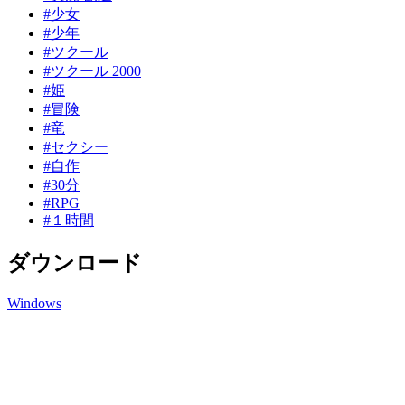
#少女
#少年
#ツクール
#ツクール 2000
#姫
#冒険
#竜
#セクシー
#自作
#30分
#RPG
#１時間
ダウンロード
Windows