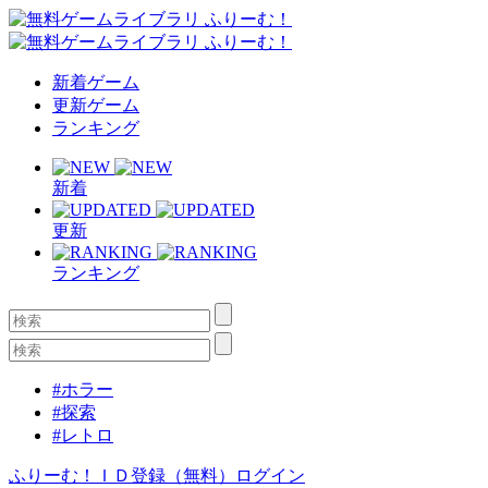
新着ゲーム
更新ゲーム
ランキング
新着
更新
ランキング
#ホラー
#探索
#レトロ
ふりーむ！ＩＤ登録（無料）
ログイン