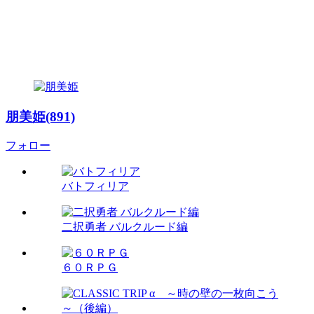
朋美姫(891)
フォロー
バトフィリア
二択勇者 バルクルード編
６０ＲＰＧ