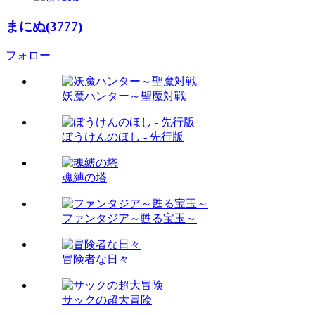
まにぬ(3777)
フォロー
妖魔ハンター～聖魔対戦
ぼうけんのほし - 先行版
魂縛の塔
ファンタジア～甦る宝玉～
冒険者な日々
サックの超大冒険