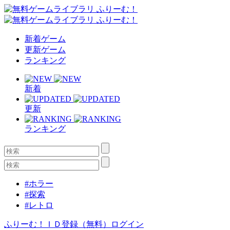
新着ゲーム
更新ゲーム
ランキング
新着
更新
ランキング
#ホラー
#探索
#レトロ
ふりーむ！ＩＤ登録（無料）
ログイン