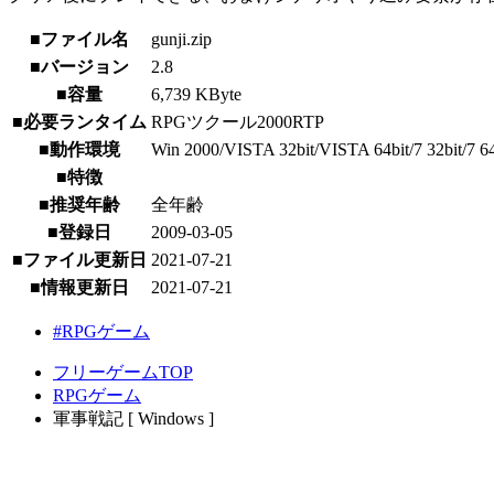
■ファイル名
gunji.zip
■バージョン
2.8
■容量
6,739 KByte
■必要ランタイム
RPGツクール2000RTP
■動作環境
Win 2000/VISTA 32bit/VISTA 64bit/7 32bit/7 64b
■特徴
■推奨年齢
全年齢
■登録日
2009-03-05
■ファイル更新日
2021-07-21
■情報更新日
2021-07-21
#RPGゲーム
フリーゲームTOP
RPGゲーム
軍事戦記 [ Windows ]