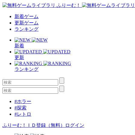
新着ゲーム
更新ゲーム
ランキング
新着
更新
ランキング
#ホラー
#探索
#レトロ
ふりーむ！ＩＤ登録（無料）
ログイン