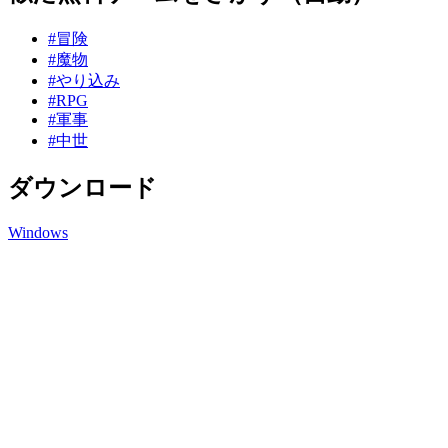
#冒険
#魔物
#やり込み
#RPG
#軍事
#中世
ダウンロード
Windows