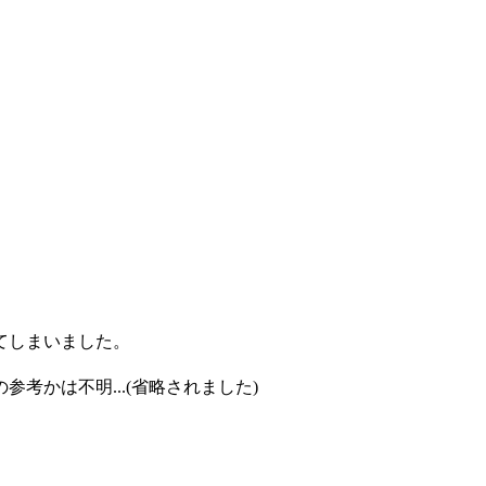
てしまいました。
考かは不明...(省略されました)