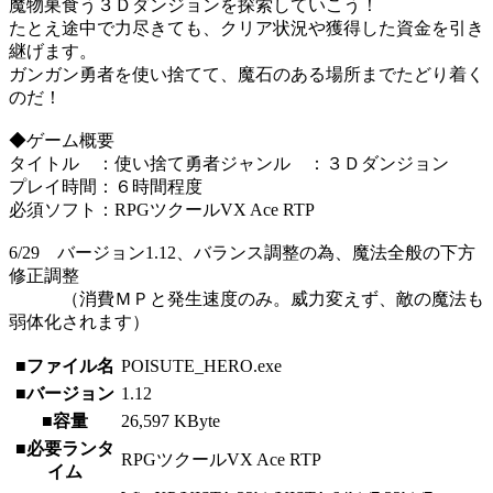
魔物巣食う３Ｄダンジョンを探索していこう！
たとえ途中で力尽きても、クリア状況や獲得した資金を引き
継げます。
ガンガン勇者を使い捨てて、魔石のある場所までたどり着く
のだ！
◆ゲーム概要
タイトル ：使い捨て勇者ジャンル ：３Ｄダンジョン
プレイ時間：６時間程度
必須ソフト：RPGツクールVX Ace RTP
6/29 バージョン1.12、バランス調整の為、魔法全般の下方
修正調整
（消費ＭＰと発生速度のみ。威力変えず、敵の魔法も
弱体化されます）
■ファイル名
POISUTE_HERO.exe
■バージョン
1.12
■容量
26,597 KByte
■必要ランタ
RPGツクールVX Ace RTP
イム