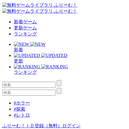
新着ゲーム
更新ゲーム
ランキング
新着
更新
ランキング
#ホラー
#探索
#レトロ
ふりーむ！ＩＤ登録（無料）
ログイン