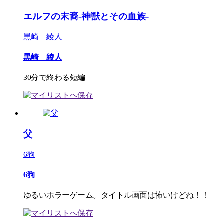
エルフの末裔-神獣とその血族-
黒崎 綾人
黒崎 綾人
30分で終わる短編
父
6狗
6狗
ゆるいホラーゲーム。タイトル画面は怖いけどね！！