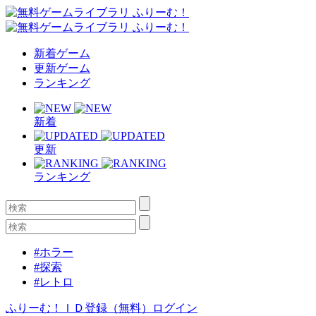
新着ゲーム
更新ゲーム
ランキング
新着
更新
ランキング
#ホラー
#探索
#レトロ
ふりーむ！ＩＤ登録（無料）
ログイン