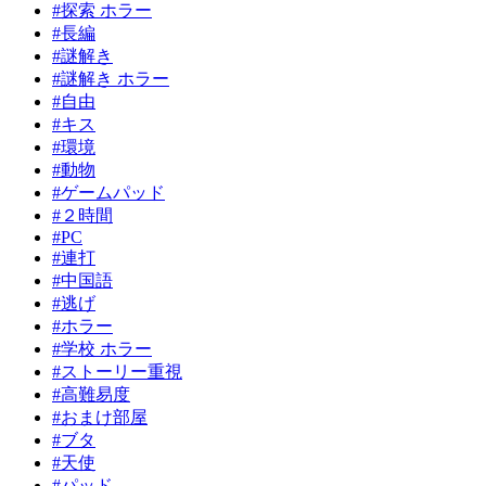
#探索 ホラー
#長編
#謎解き
#謎解き ホラー
#自由
#キス
#環境
#動物
#ゲームパッド
#２時間
#PC
#連打
#中国語
#逃げ
#ホラー
#学校 ホラー
#ストーリー重視
#高難易度
#おまけ部屋
#ブタ
#天使
#パッド