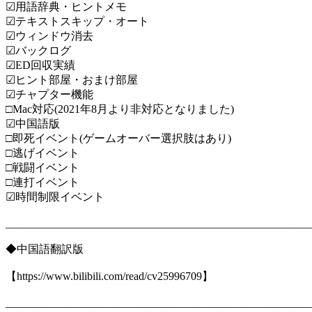
☑用語辞典・ヒントメモ
☑テキストスキップ・オート
☑ウィンドウ消去
☑バックログ
☑ED回収実績
☑ヒント部屋・おまけ部屋
☑チャプター機能
□Mac対応(2021年8月より非対応となりました)
☑中国語版
□即死イベント(ゲームオーバー選択肢はあり)
□逃げイベント
□戦闘イベント
□連打イベント
☑時間制限イベント
_______________________________________________________
◆中国語翻訳版
【https://www.bilibili.com/read/cv25996709】
_______________________________________________________