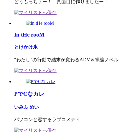
どうもっちょー！ 真面目に作りましたー！
In tHe rooM
とけかけ氷
"わたし"の行動で結末が変わるADV＆掌編ノベル
PでCなカレ
いみふ めい
パソコンと恋するラブコメディ