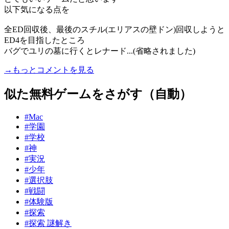
以下気になる点を
全ED回収後、最後のスチル(エリアスの壁ドン)回収しようと
ED4を目指したところ
バグでユリの墓に行くとレナード...(省略されました)
→もっとコメントを見る
似た無料ゲームをさがす（自動）
#Mac
#学園
#学校
#神
#実況
#少年
#選択肢
#戦闘
#体験版
#探索
#探索 謎解き