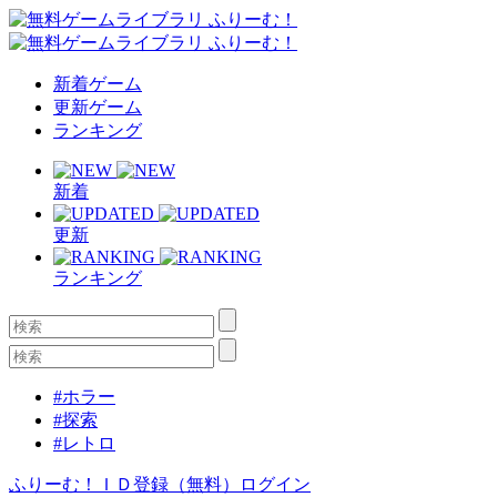
新着ゲーム
更新ゲーム
ランキング
新着
更新
ランキング
#ホラー
#探索
#レトロ
ふりーむ！ＩＤ登録（無料）
ログイン