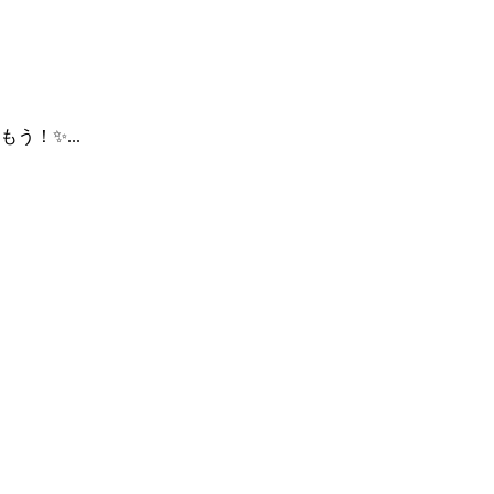
！✨...