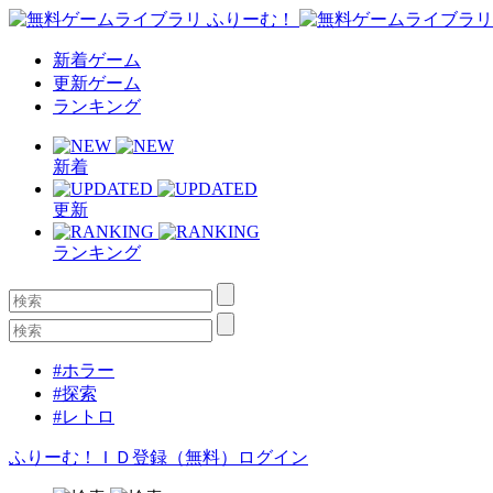
新着ゲーム
更新ゲーム
ランキング
新着
更新
ランキング
#ホラー
#探索
#レトロ
ふりーむ！ＩＤ登録（無料）
ログイン