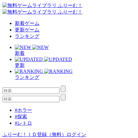
新着ゲーム
更新ゲーム
ランキング
新着
更新
ランキング
#ホラー
#探索
#レトロ
ふりーむ！ＩＤ登録（無料）
ログイン