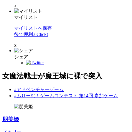
x
マイリスト
マイリストへ保存
後で便利♪ Click!
x
シェア
女魔法戦士が魔王城に裸で突入
#アドベンチャーゲーム
#ふりーむ！ゲームコンテスト 第14回 参加ゲーム
朋美姫
フォロー