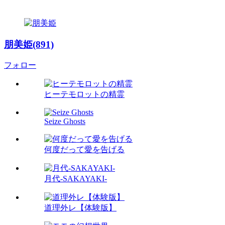
朋美姫(891)
フォロー
ヒーテモロットの精霊
Seize Ghosts
何度だって愛を告げる
月代-SAKAYAKI-
道理外レ【体験版】