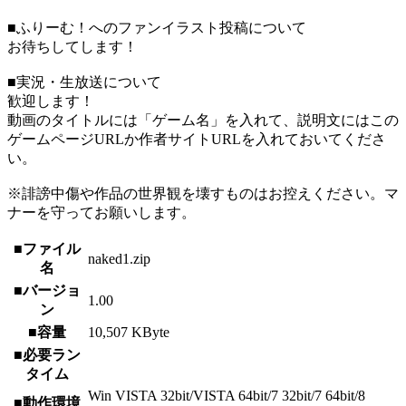
■ふりーむ！へのファンイラスト投稿について
お待ちしてします！
■実況・生放送について
歓迎します！
動画のタイトルには「ゲーム名」を入れて、説明文にはこの
ゲームページURLか作者サイトURLを入れておいてくださ
い。
※誹謗中傷や作品の世界観を壊すものはお控えください。マ
ナーを守ってお願いします。
■ファイル
naked1.zip
名
■バージョ
1.00
ン
■容量
10,507 KByte
■必要ラン
タイム
Win VISTA 32bit/VISTA 64bit/7 32bit/7 64bit/8
■動作環境