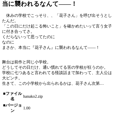
当に襲われるなんて――！
休みの学校でこっそり、、「花子さん」を呼び出そうとし
たんだ。
「この日にだけ起こる怖いこと」を確かめたいって言う女子
に付き合ってさ。
くだらないって思ってたのに
なのに
まさか、本当に『花子さん』に襲われるなんて――！
舞台は前作と同じ小学校。
どうしてその日だけ、通い慣れてる筈の学校が狂うのか。
学校に七つあると言われてる怪談話まで加わって、主人公は
大ピンチ。
生きて、この小学校から出られるかは、花子さん次第…
■ファイル
hanako2.zip
名
■バージョ
1.00
ン