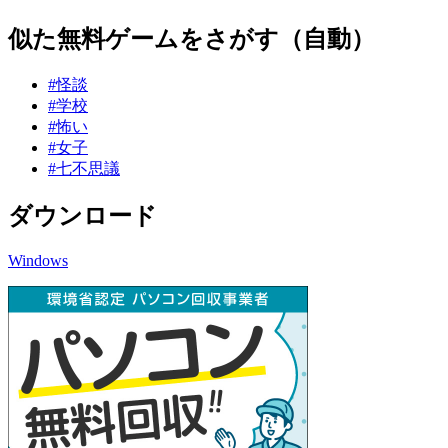
似た無料ゲームをさがす（自動）
#怪談
#学校
#怖い
#女子
#七不思議
ダウンロード
Windows