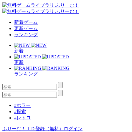
新着ゲーム
更新ゲーム
ランキング
新着
更新
ランキング
#ホラー
#探索
#レトロ
ふりーむ！ＩＤ登録（無料）
ログイン