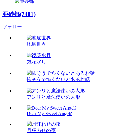
亜砂都(7481)
フォロー
地底世界
鏡花水月
怖そうで怖くないとあるお話
アンリと魔法使いの人形
Dear My Sweet Angel?
月狂わせの夜