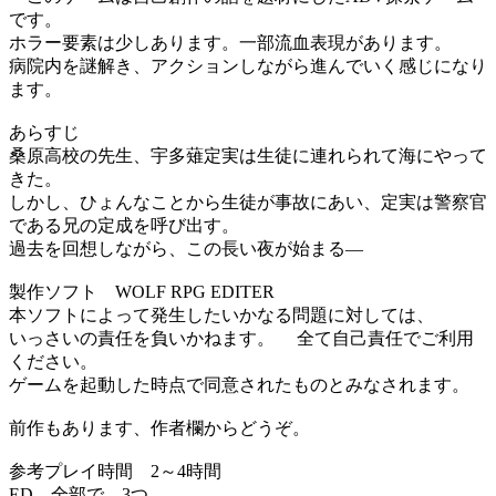
です。
ホラー要素は少しあります。一部流血表現があります。
病院内を謎解き、アクションしながら進んでいく感じになり
ます。
あらすじ
​桑原高校の先生、宇多薙定実は生徒に連れられて海にやって
きた。
​しかし、ひょんなことから生徒が事故にあい、定実は警察官
である兄の定成を呼び出す。
過去を回想しながら、この長い夜が始まる―
製作ソフト WOLF RPG EDITER
本ソフトによって発生したいかなる問題に対しては、
いっさいの責任を負いかねます。 全て自己責任でご利用
ください。
ゲームを起動した時点で同意されたものとみなされます。
前作もあります、作者欄からどうぞ。
参考プレイ時間 2～4時間
ED 全部で 3つ