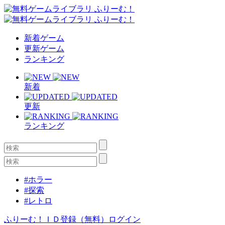
新着ゲーム
更新ゲーム
ランキング
新着
更新
ランキング
#ホラー
#探索
#レトロ
ふりーむ！ＩＤ登録（無料）
ログイン