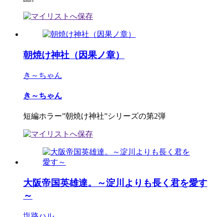
朝焼け神社（因果ノ章）
き～ちゃん
き～ちゃん
短編ホラー”朝焼け神社”シリーズの第2弾
大阪帝国英雄達。～淀川よりも長く君を愛す
～
塩路ハル