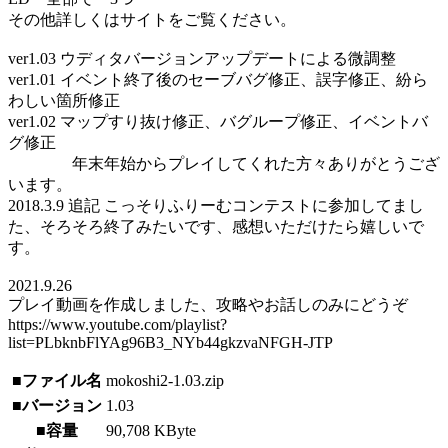
その他詳しくはサイトをご覧ください。
ver1.03 ウディタバージョンアップデートによる微調整
ver1.01 イベント終了後のセーブバグ修正、誤字修正、紛ら
わしい箇所修正
ver1.02 マップすり抜け修正、バグループ修正、イベントバ
グ修正
年末年始からプレイしてくれた方々ありがとうござ
います。
2018.3.9 追記 こっそりふりーむコンテストに参加してまし
た、そろそろ終了みたいです、感想いただけたら嬉しいで
す。
2021.9.26
プレイ動画を作成しました、攻略やお話しのみにどうぞ
https://www.youtube.com/playlist?
list=PLbknbFlYAg96B3_NYb44gkzvaNFGH-JTP
■ファイル名
mokoshi2-1.03.zip
■バージョン
1.03
■容量
90,708 KByte