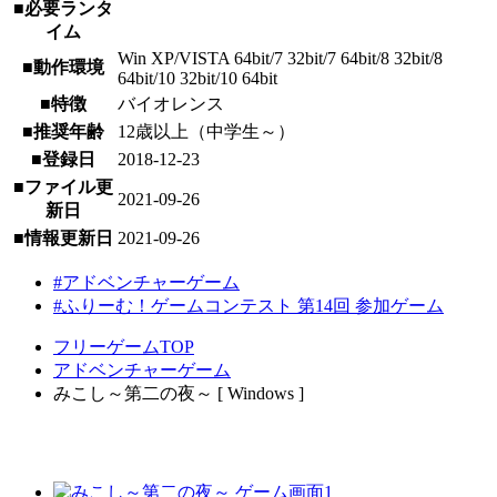
■必要ランタ
イム
Win XP/VISTA 64bit/7 32bit/7 64bit/8 32bit/8
■動作環境
64bit/10 32bit/10 64bit
■特徴
バイオレンス
■推奨年齢
12歳以上（中学生～）
■登録日
2018-12-23
■ファイル更
2021-09-26
新日
■情報更新日
2021-09-26
#アドベンチャーゲーム
#ふりーむ！ゲームコンテスト 第14回 参加ゲーム
フリーゲームTOP
アドベンチャーゲーム
みこし～第二の夜～ [ Windows ]