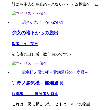
誰にも主人公を止められないアイテム探索ゲーム
少女の地下からの脱出
数零 A 英三
初心者丸出し感 数年前のですが
宇野ノ蜃気楼～雲烟過眼...
阿部狐 a.k.a. 冒険者シロヰ
これは一夜に起こった、ヒトとエルフの物語