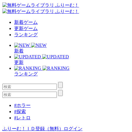
新着ゲーム
更新ゲーム
ランキング
新着
更新
ランキング
#ホラー
#探索
#レトロ
ふりーむ！ＩＤ登録（無料）
ログイン