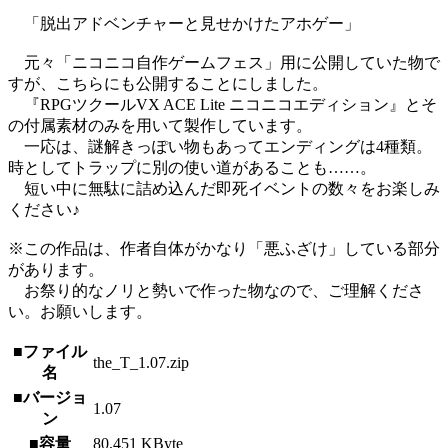
「脱出アドベンチャーと見せかけたアホゲー」
元々「ニコニコ自作ゲームフェス」用に公開していた物で
すが、こちらにも公開することにしました。
『RPGツクールVX ACE Lite ニコニコエディション』とそ
の付属素材のみを用いて製作しています。
一応は、謎解きっぽい物もあってエンディングは4種類。
時としてトラップに別の使い道があることも……。
短い中に無駄に詰め込んだ即死イベントの数々をお楽しみ
ください♪
※この作品は、作者自体がかなり「悪ふざけ」している部分
があります。
お祭り的なノリと勢いで作った物なので、ご理解くださ
い。お願いします。
■ファイル
the_T_1.07.zip
名
■バージョ
1.07
ン
■容量
80,451 KByte