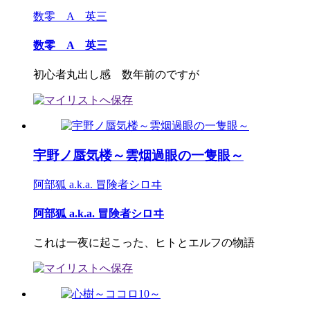
数零 A 英三
数零 A 英三
初心者丸出し感 数年前のですが
宇野ノ蜃気楼～雲烟過眼の一隻眼～
阿部狐 a.k.a. 冒険者シロヰ
阿部狐 a.k.a. 冒険者シロヰ
これは一夜に起こった、ヒトとエルフの物語