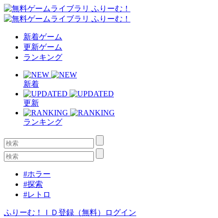
新着ゲーム
更新ゲーム
ランキング
新着
更新
ランキング
#ホラー
#探索
#レトロ
ふりーむ！ＩＤ登録（無料）
ログイン