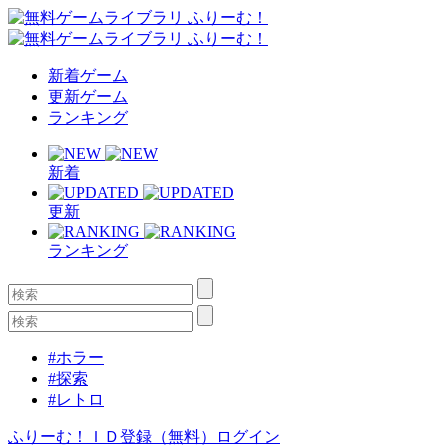
新着ゲーム
更新ゲーム
ランキング
新着
更新
ランキング
#ホラー
#探索
#レトロ
ふりーむ！ＩＤ登録（無料）
ログイン