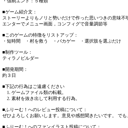
・強制エンド：５種類
■ゲーム紹介文：
ストーリーよりもノリと勢いだけで作った思いつきの意味不
エンターでメニュー画面，コンフィグで音量調節等
■このゲームの特徴をリストアップ：
・短時間 ・村を救う ・バカゲー ・選択肢を選ぶだけ
■制作ツール：
ティラノビルダー
■開発期間：
約３日
■下記の行為はご遠慮ください
1. ゲームファイル類の転載。
2. 素材を抜き出して利用する行為。
■ふりーむ！へのレビュー投稿について：
ぜひよろしくお願いします。意見や感想聞きたいです。 で
■ふりーむ！へのファンイラスト投稿について：