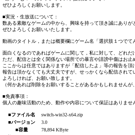
ぜひよろしくお願いします。
■実況・生放送について：
数ある素敵なゲームの中から、興味を持って頂き誠にありが
ぜひよろしくお願いいたします。
動画のタイトル，または概要欄にゲーム名「選択肢１つでて
面白くなるのであればゲームに関して，私に対して、どれだ
ただ、配信とは全く関係ない場所での暴言や誹謗中傷はお止
ここからは任意ではありますが「配信したよ」等の報告を頂
報告は頂かなくても大丈夫ですが、せっかくなら配信されて
よろしければ、お願い致します。
（何かあれば削除をお願いすることがあるかもしれませんが
■免責事項：
個人の趣味活動のため、動作や内容について保証はありませ
■ファイル名
switch-win32-x64.zip
■バージョン
3.0
■容量
78,894 KByte