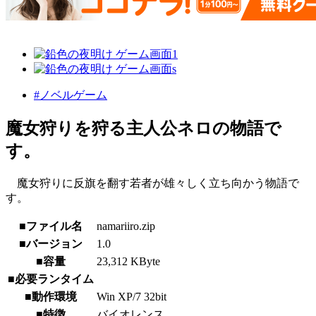
#ノベルゲーム
魔女狩りを狩る主人公ネロの物語で
す。
魔女狩りに反旗を翻す若者が雄々しく立ち向かう物語で
す。
■ファイル名
namariiro.zip
■バージョン
1.0
■容量
23,312 KByte
■必要ランタイム
■動作環境
Win XP/7 32bit
■特徴
バイオレンス