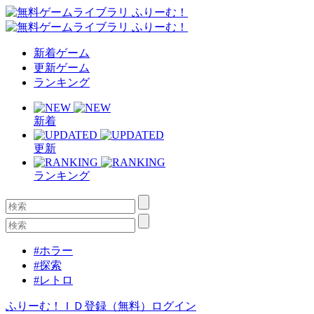
新着ゲーム
更新ゲーム
ランキング
新着
更新
ランキング
#ホラー
#探索
#レトロ
ふりーむ！ＩＤ登録（無料）
ログイン