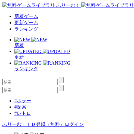
新着ゲーム
更新ゲーム
ランキング
新着
更新
ランキング
#ホラー
#探索
#レトロ
ふりーむ！ＩＤ登録（無料）
ログイン