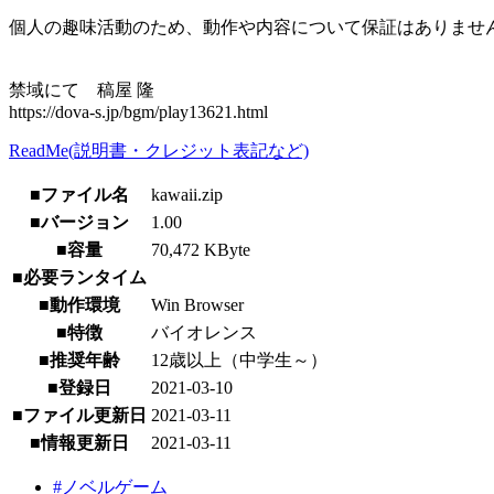
個人の趣味活動のため、動作や内容について保証はありませ
禁域にて 稿屋 隆
https://dova-s.jp/bgm/play13621.html
ReadMe(説明書・クレジット表記など)
■ファイル名
kawaii.zip
■バージョン
1.00
■容量
70,472 KByte
■必要ランタイム
■動作環境
Win Browser
■特徴
バイオレンス
■推奨年齢
12歳以上（中学生～）
■登録日
2021-03-10
■ファイル更新日
2021-03-11
■情報更新日
2021-03-11
#ノベルゲーム