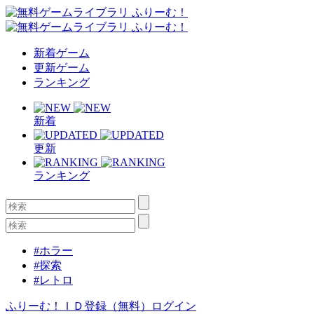
新着ゲーム
更新ゲーム
ランキング
新着
更新
ランキング
#ホラー
#探索
#レトロ
ふりーむ！ＩＤ登録（無料）
ログイン