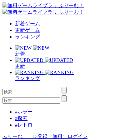
新着ゲーム
更新ゲーム
ランキング
新着
更新
ランキング
#ホラー
#探索
#レトロ
ふりーむ！ＩＤ登録（無料）
ログイン