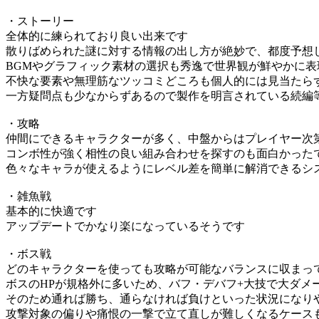
・ストーリー
全体的に練られており良い出来です
散りばめられた謎に対する情報の出し方が絶妙で、都度予想
BGMやグラフィック素材の選択も秀逸で世界観が鮮やかに
不快な要素や無理筋なツッコミどころも個人的には見当たら
一方疑問点も少なからずあるので製作を明言されている続編
・攻略
仲間にできるキャラクターが多く、中盤からはプレイヤー次
コンボ性が強く相性の良い組み合わせを探すのも面白かった
色々なキャラが使えるようにレベル差を簡単に解消できるシ
・雑魚戦
基本的に快適です
アップデートでかなり楽になっているそうです
・ボス戦
どのキャラクターを使っても攻略が可能なバランスに収まっ
ボスのHPが規格外に多いため、バフ・デバフ+大技で大ダメ
そのため通れば勝ち、通らなければ負けといった状況になり
攻撃対象の偏りや痛恨の一撃で立て直しが難しくなるケース