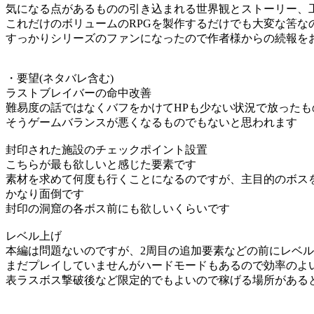
気になる点があるものの引き込まれる世界観とストーリー、
これだけのボリュームのRPGを製作するだけでも大変な筈な
すっかりシリーズのファンになったので作者様からの続報を
・要望(ネタバレ含む)
ラストブレイバーの命中改善
難易度の話ではなくバフをかけてHPも少ない状況で放った
そうゲームバランスが悪くなるものでもないと思われます
封印された施設のチェックポイント設置
こちらが最も欲しいと感じた要素です
素材を求めて何度も行くことになるのですが、主目的のボス
かなり面倒です
封印の洞窟の各ボス前にも欲しいくらいです
レベル上げ
本編は問題ないのですが、2周目の追加要素などの前にレベ
まだプレイしていませんがハードモードもあるので効率のよ
表ラスボス撃破後など限定的でもよいので稼げる場所がある