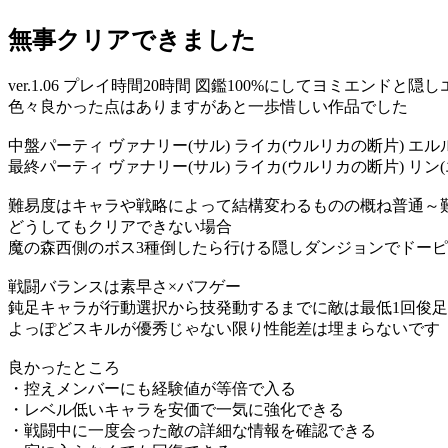
無事クリアできました
ver.1.06 プレイ時間20時間 図鑑100%にしてヨミエンドと
色々良かった点はありますがあと一歩惜しい作品でした
中盤パーティ ヴァナリー(サル) ライカ(ウルリカの断片) エルル
最終パーティ ヴァナリー(サル) ライカ(ウルリカの断片) リン(
難易度はキャラや戦略によって結構変わるものの概ね普通～
どうしてもクリアできない場合
魔の森西側のボス3種倒したら行ける隠しダンジョンでドー
戦闘バランスは素早さ×バフゲー
鈍足キャラが行動選択から技発動するまでに敵は最低1回俊足
よっぽどスキルが優秀じゃない限り性能差は埋まらないです
良かったところ
・控えメンバーにも経験値が等倍で入る
・レベル低いキャラを安価で一気に強化できる
・戦闘中に一度会った敵の詳細な情報を確認できる