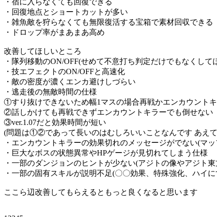
・宿に入らなくても回復できる
・回復地点とショートカットが多い
・雑魚敵を狩らなくても無限復活する宝箱で素材回収できる
・ドロップ率がまあまあ高め
改善してほしいところ
・隊列移動のON/OFF(せめて不意打ち判定だけでもなくして
・技エフェクトのON/OFFと高速化
・敵の密度が濃くエンカ避けしづらい
・逃走後の無敵時間の仕様
①すり抜けできないため幅1マスの場合再戦かエンカウント
②話しかけても再戦できずエンカウントキラーでも倒せない
③ver.1.07だと効果時間が短い
(問題は①②であって長いのはむしろいいことなんです あえてve
・エンカウントキラーの効果切れのメッセージがでない(マッ
・巨大なボスの状態異常やHPゲージが見切れてしまう仕様
・一部のダンジョンのヒントが少ない(アジトの像やアジト東
・一部の固有スキルが説明不足(〇〇効果、特殊強化、ハイに
ここら辺改善してもらえるともっと良くなると思います