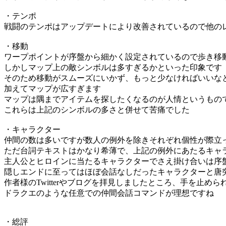
・テンポ
戦闘のテンポはアップデートにより改善されているので他の
・移動
ワープポイントが序盤から細かく設定されているので歩き移
しかしマップ上の敵シンボルは多すぎるかといった印象です
そのため移動がスムーズにいかず、もっと少なければいいな
加えてマップが広すぎます
マップは隅までアイテムを探したくなるのが人情というもの
これらは上記のシンボルの多さと併せて苦痛でした
・キャラクター
仲間の数は多いですが数人の例外を除きそれぞれ個性が際立
ただ台詞テキストはかなり希薄で、上記の例外にあたるキャ
主人公とヒロインに当たるキャラクターでさえ掛け合いは序
隠しエンドに至ってはほぼ会話なしだったキャラクターと唐
作者様のTwitterやブログを拝見しましたところ、手を止
ドラクエのような任意での仲間会話コマンドが理想ですね
・総評