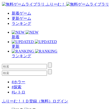
新着ゲーム
更新ゲーム
ランキング
新着
更新
ランキング
#ホラー
#探索
#レトロ
ふりーむ！ＩＤ登録（無料）
ログイン