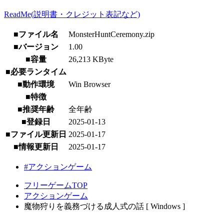
ReadMe(説明書・クレジット表記など)
■ファイル名
MonsterHuntCeremony.zip
■バージョン
1.00
■容量
26,213 KByte
■必要ランタイム
■動作環境
Win Browser
■特徴
■推奨年齢
全年齢
■登録日
2025-01-13
■ファイル更新日
2025-01-17
■情報更新日
2025-01-17
#アクションゲーム
フリーゲームTOP
アクションゲーム
魔物狩りを義務づける成人式の話 [ Windows ]