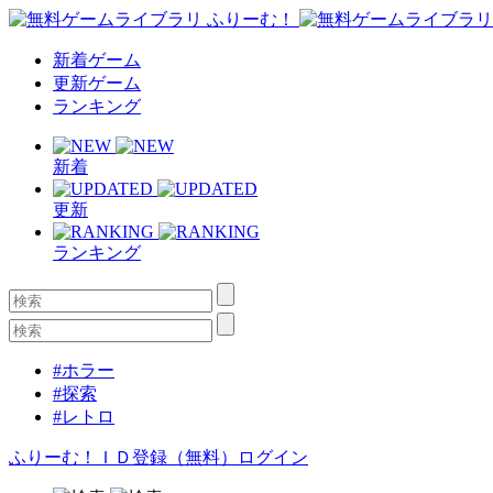
新着ゲーム
更新ゲーム
ランキング
新着
更新
ランキング
#ホラー
#探索
#レトロ
ふりーむ！ＩＤ登録（無料）
ログイン