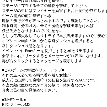
プレイヤーは晴れ着の女性を操作し
ステージに存在する全ての魔物を撃破して下さい。
ステージの中にはプレイヤーを妨害するお邪魔虫が存在しま
ゲーム開始の前に撃破すべき
魔物の歩行グラが表示されますのでよく確認して下さい。
制限時間１分間以内に全ての魔物を撃破出来なければ
任務失敗となりますのでご注意を..
もしも任務失敗してもリトライで再挑戦出来ますのでご安心
オプション画面の項目から常時ダッシュを選択すると
常にダッシュ状態となります。
イベント中にEnterキーを長押しすると早送り出来ます。
会話中に右クリックするとメッセージが非表示になります。
再び右クリックするとメッセージを表示します。
■このゲームの特徴をリストアップ■
本作の主人公である晴れ着を着た女性が
成人式に出席して魔物狩りの任務を遂行するACTです。
本当の敵は魔物なのか？真の敵は一体何者なのか？
真実は己の目で見極めて下さい。
■制作ツール■
RPGツクールMZ