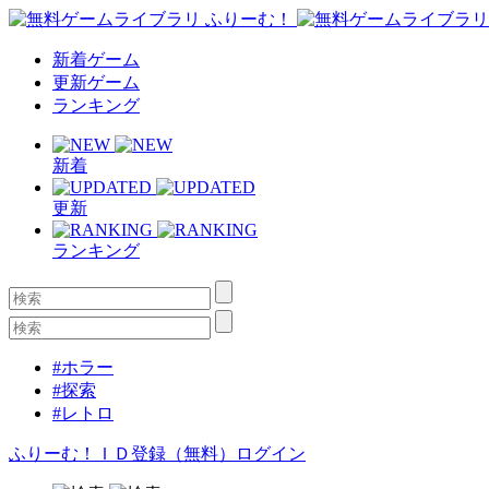
新着ゲーム
更新ゲーム
ランキング
新着
更新
ランキング
#ホラー
#探索
#レトロ
ふりーむ！ＩＤ登録（無料）
ログイン