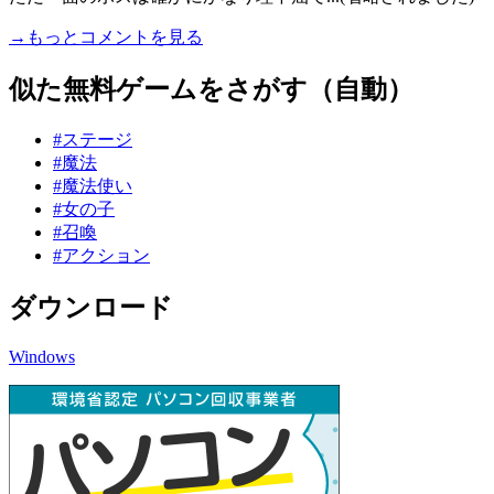
→もっとコメントを見る
似た無料ゲームをさがす（自動）
#ステージ
#魔法
#魔法使い
#女の子
#召喚
#アクション
ダウンロード
Windows