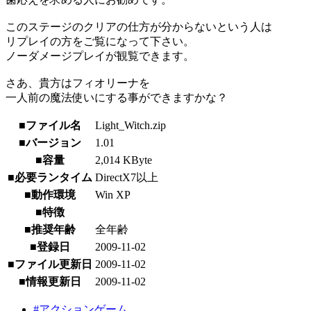
このステージのクリアの仕方が分からないという人は
リプレイの方をご覧になって下さい。
ノーダメージプレイが観覧できます。
さあ、貴方はフィオリーナを
一人前の魔法使いにする事ができますかな？
■ファイル名
Light_Witch.zip
■バージョン
1.01
■容量
2,014 KByte
■必要ランタイム
DirectX7以上
■動作環境
Win XP
■特徴
■推奨年齢
全年齢
■登録日
2009-11-02
■ファイル更新日
2009-11-02
■情報更新日
2009-11-02
#アクションゲーム