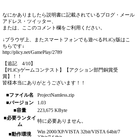
なにかありましたら説明書に記載されているブログ・メール
アドレス・ツイッター、
または、ここのコメント欄をご利用ください。
↓ブラウザ上、またスマートフォンでも遊べるPLiCy版はこ
ちらです↓
http://plicy.net/GamePlay/2789
【追記 4/10】
【PLiCyゲームコンテスト】【アクション部門銅賞受
賞】！！
皆様本当にありがとうございます！！
■ファイル名
ProjectNamless.zip
■バージョン
1.03
■容量
223,675 KByte
■必要ランタイ
特に必要ありません。
ム
Win 2000/XP/VISTA 32bit/VISTA 64bit/7
■動作環境