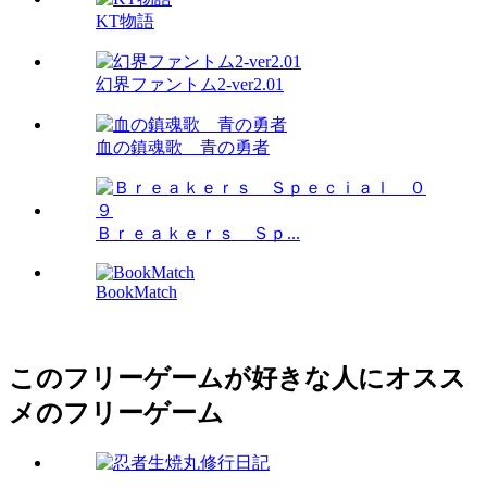
KT物語
幻界ファントム2-ver2.01
血の鎮魂歌 青の勇者
Ｂｒｅａｋｅｒｓ Ｓｐ...
BookMatch
このフリーゲームが好きな人にオスス
メのフリーゲーム