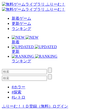
新着ゲーム
更新ゲーム
ランキング
新着
更新
ランキング
#ホラー
#探索
#レトロ
ふりーむ！ＩＤ登録（無料）
ログイン