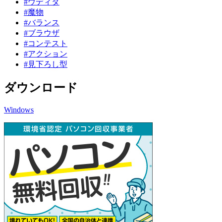
#ウディタ
#魔物
#バランス
#ブラウザ
#コンテスト
#アクション
#見下ろし型
ダウンロード
Windows