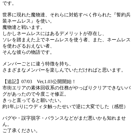
です。
世界に現れた魔物達、それらに対処すべく作られた『誓約兵
装ネームレス』を使い。
魔物達と戦います。
しかしネームレスにはあるデメリットが存在し、
ソレを踏まえた上でネームレスを使う者、また、ネームレス
を使わざるおえない者、
そんな彼らの物語です。
メンバーごとに違う特徴を持ち、
さまざまなメンバーを楽しんでいただければと思います。
【追記】07/03 Ver,1.03公開開始！
市街エリアの素体回収系の任務がやっぱりクリアできないバ
グがあったので今度こそ修正。
きっと直ってると願いたい。
約1年ぶりにウディタ触ったせいで逆に大変でした（感想）
バグや・誤字脱字・バランスなどがまだ悪いかも知れませ
ん。
ご了承ください。