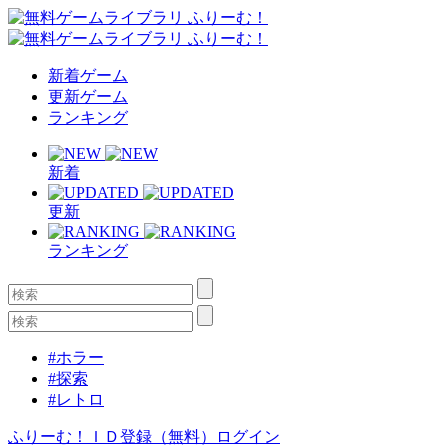
新着ゲーム
更新ゲーム
ランキング
新着
更新
ランキング
#ホラー
#探索
#レトロ
ふりーむ！ＩＤ登録（無料）
ログイン