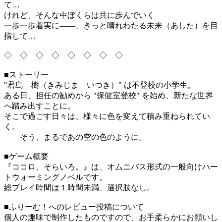
て…
けれど、そんな中ぼくらは共に歩んでいく
一歩一歩着実に――、きっと晴れわたる未来（あした）を目
指して…
◇ ◇ ◇ ◇ ◇ ◇ ◇ ◇
■ストーリー
"君島 樹（きみじま いつき）" は不登校の小学生。
ある日、担任の勧めから "保健室登校" を始め、新たな世界
へ踏み出すことに。
そこで過ごす日々は、様々に色を変えて積み重ねられてい
く。
――そう、まるであの空の色のように。
■ゲーム概要
『ココロ、そらいろ。』は、オムニバス形式の一般向けハー
トウォーミングノベルです。
総プレイ時間は１時間未満、選択肢なし。
■ふりーむ！へのレビュー投稿について
個人の趣味で制作したものですので、お手柔らかにお願いし