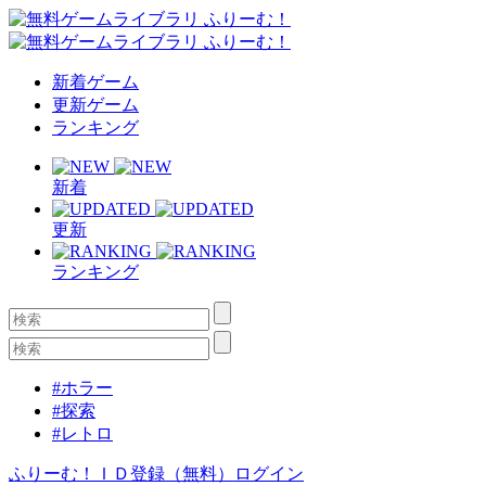
新着ゲーム
更新ゲーム
ランキング
新着
更新
ランキング
#ホラー
#探索
#レトロ
ふりーむ！ＩＤ登録（無料）
ログイン