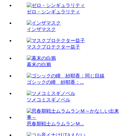
ゼロ・シンギュラリティ
インザマスク
マスクプロテクター益子
幕末の白鴉
ゴシックの瞳 紗耶香：...
ツメコミスギノベル
思春期戦士ムラムランＭ...