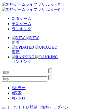
新着ゲーム
更新ゲーム
ランキング
新着
更新
ランキング
#ホラー
#探索
#レトロ
ふりーむ！ＩＤ登録（無料）
ログイン