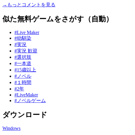
→もっとコメントを見る
似た無料ゲームをさがす（自動）
#Live Maker
#幼馴染
#実況
#実況 歓迎
#選択肢
#一本道
#15歳以上
#ノベル
#１時間
#2年
#LiveMaker
#ノベルゲーム
ダウンロード
Windows