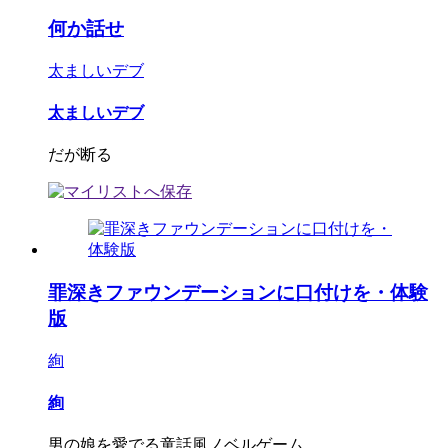
何か話せ
太ましいデブ
太ましいデブ
だが断る
罪深きファウンデーションに口付けを・体験
版
絢
絢
男の娘を愛でる童話風ノベルゲーム