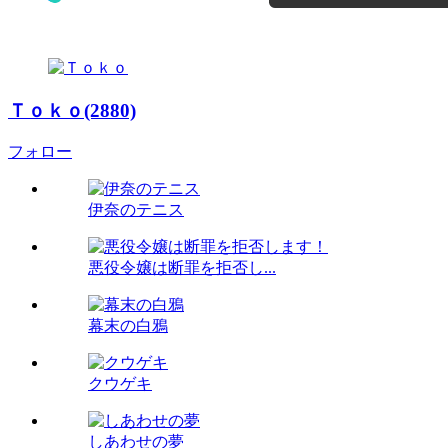
Ｔｏｋｏ(2880)
フォロー
伊奈のテニス
悪役令嬢は断罪を拒否し...
幕末の白鴉
クウゲキ
しあわせの夢