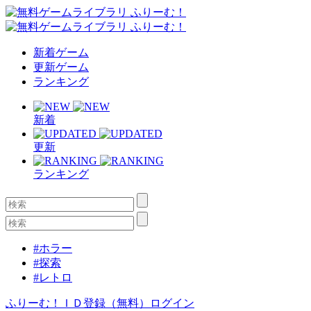
新着ゲーム
更新ゲーム
ランキング
新着
更新
ランキング
#ホラー
#探索
#レトロ
ふりーむ！ＩＤ登録（無料）
ログイン