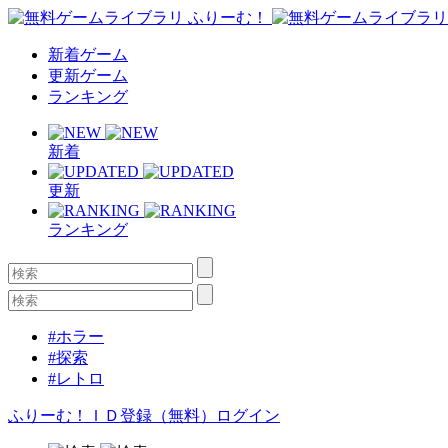
新着ゲーム
更新ゲーム
ランキング
新着
更新
ランキング
#ホラー
#探索
#レトロ
ふりーむ！ＩＤ登録（無料）
ログイン