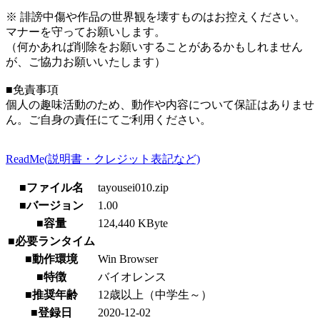
※ 誹謗中傷や作品の世界観を壊すものはお控えください。
マナーを守ってお願いします。
（何かあれば削除をお願いすることがあるかもしれません
が、ご協力お願いいたします）
■免責事項
個人の趣味活動のため、動作や内容について保証はありませ
ん。ご自身の責任にてご利用ください。
ReadMe(説明書・クレジット表記など)
■ファイル名
tayousei010.zip
■バージョン
1.00
■容量
124,440 KByte
■必要ランタイム
■動作環境
Win Browser
■特徴
バイオレンス
■推奨年齢
12歳以上（中学生～）
■登録日
2020-12-02