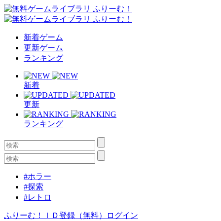
新着ゲーム
更新ゲーム
ランキング
新着
更新
ランキング
#ホラー
#探索
#レトロ
ふりーむ！ＩＤ登録（無料）
ログイン