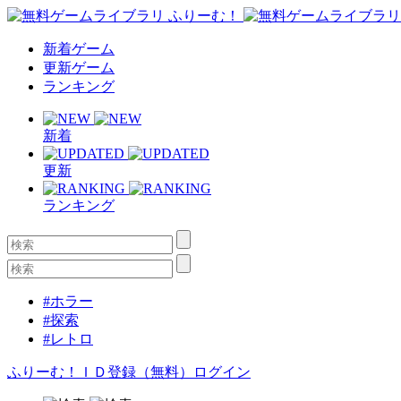
新着ゲーム
更新ゲーム
ランキング
新着
更新
ランキング
#ホラー
#探索
#レトロ
ふりーむ！ＩＤ登録（無料）
ログイン