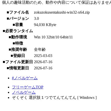
個人の趣味活動のため、動作や内容について保証はありませ
■ファイル名
zokuzokusentakushi-win32-x64.zip
■バージョン
3.0
■容量
94,030 KByte
■必要ランタイム
■動作環境
Win 10 32bit/10 64bit/11
■特徴
■推奨年齢
全年齢
■登録日
2025-03-03
■ファイル更新日
2026-07-16
■情報更新日
2026-07-16
#ノベルゲーム
フリーゲームTOP
ノベルゲーム
ぞくぞく 選択肢１つでてんてんてん [ Windows ]