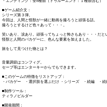
・エンディング：全8種類（トゥルーエンド：１種類含む）
■ゲーム紹介文：
シリーズ第３弾。
今回は、人間と怪獣が一緒に動画を撮ろうと頑張る話。
撮ろうとするけど色々あって・・・。
笑いあり、涙あり。頑張ってちょっと怖さもあり・・・だと
怪獣と人間のバカゲーに、色んな要素を加えました。
旅をして見つけた物とは？
音量調節はコンフィグ。
セーブ等はエンターキーからでもできます。
■このゲームの特徴をリストアップ：
・バカゲー ・選択肢を選ぶだけ ・シリーズ ・続編 ・続
■制作ツール：
ティラノビルダー
■開発期間：