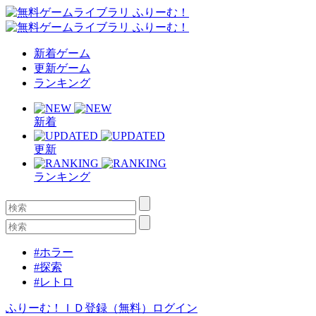
新着ゲーム
更新ゲーム
ランキング
新着
更新
ランキング
#ホラー
#探索
#レトロ
ふりーむ！ＩＤ登録（無料）
ログイン