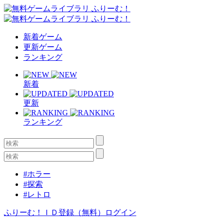
新着ゲーム
更新ゲーム
ランキング
新着
更新
ランキング
#ホラー
#探索
#レトロ
ふりーむ！ＩＤ登録（無料）
ログイン