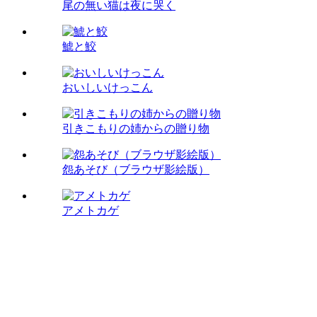
尾の無い猫は夜に哭く
鯱と鮫
おいしいけっこん
引きこもりの姉からの贈り物
怨あそび（ブラウザ影絵版）
アメトカゲ