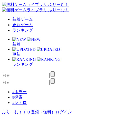
新着ゲーム
更新ゲーム
ランキング
新着
更新
ランキング
#ホラー
#探索
#レトロ
ふりーむ！ＩＤ登録（無料）
ログイン