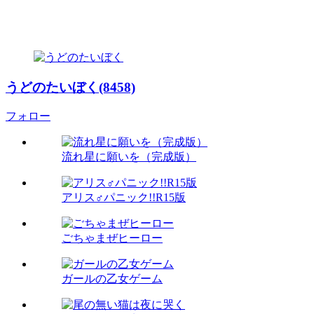
うどのたいぼく(8458)
フォロー
流れ星に願いを（完成版）
アリス♂パニック!!R15版
ごちゃまぜヒーロー
ガールの乙女ゲーム