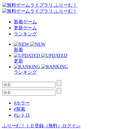
新着ゲーム
更新ゲーム
ランキング
新着
更新
ランキング
#ホラー
#探索
#レトロ
ふりーむ！ＩＤ登録（無料）
ログイン