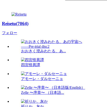
Reisetu(7064)
フォロー
おおきく澄みわたる、あ...
四宮怪異譚
アモーレ・ダルセーニョ
Zelle 〜序章〜 （日本語...
祈りか、灰か