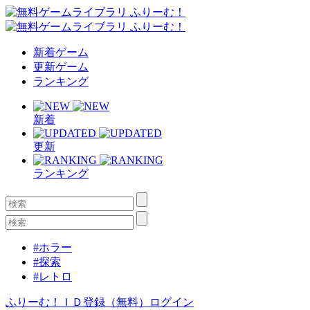
新着ゲーム
更新ゲーム
ランキング
新着
更新
ランキング
#ホラー
#探索
#レトロ
ふりーむ！ＩＤ登録（無料）
ログイン