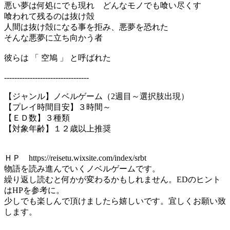
悪い夢は何処にでも現れ どんなモノでも喰い尽くす
喰われて残るのは抜け殻
人間は抜け殻になる事を拒み、悪夢を恐れた
そんな悪夢に立ち向かう者
彼らは 「 空鳩 」 と呼ばれた
---------------------------------
【ジャンル】ノベルゲーム（2週目～選択肢出現）
【プレイ時間目安】３時間～
【ＥＤ数】３種類
【対象年齢】１２歳以上推奨
ＨＰ https://reisetu.wixsite.com/index/srbt
物語を読み進んでいくノベルゲームです。
繰り返し読むと何かが変わるかもしれません。EDのヒント
はHPを参考に。
少しでも楽しんで頂けましたら嬉しいです。宜しくお願い致
します。