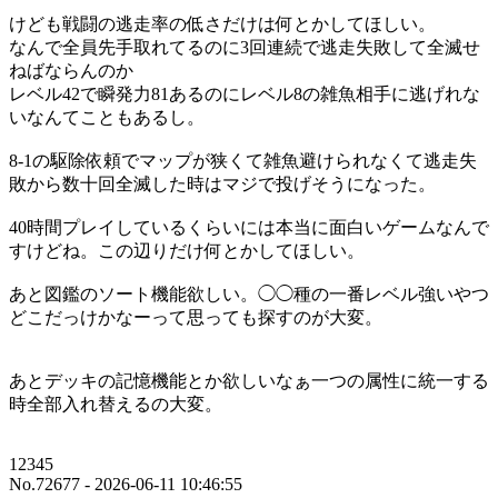
けども戦闘の逃走率の低さだけは何とかしてほしい。
なんで全員先手取れてるのに3回連続で逃走失敗して全滅せ
ねばならんのか
レベル42で瞬発力81あるのにレベル8の雑魚相手に逃げれな
いなんてこともあるし。
8-1の駆除依頼でマップが狭くて雑魚避けられなくて逃走失
敗から数十回全滅した時はマジで投げそうになった。
40時間プレイしているくらいには本当に面白いゲームなんで
すけどね。この辺りだけ何とかしてほしい。
あと図鑑のソート機能欲しい。◯◯種の一番レベル強いやつ
どこだっけかなーって思っても探すのが大変。
あとデッキの記憶機能とか欲しいなぁ一つの属性に統一する
時全部入れ替えるの大変。
12345
No.72677 - 2026-06-11 10:46:55