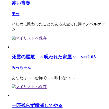
赤い青春
モッ
いじめに関わったことのある人全てに捧ぐノベルゲー
ム
死霊の屋敷 ～呪われた家屋～ ver2.65
みっちゃん
あなたは……恐怖で……眠れない……
一匹残らず殲滅してやる