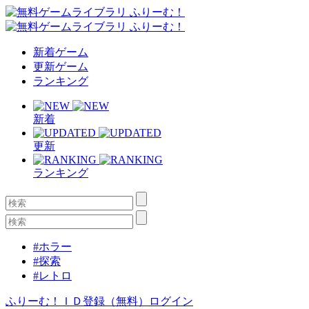
新着ゲーム
更新ゲーム
ランキング
新着
更新
ランキング
#ホラー
#探索
#レトロ
ふりーむ！ＩＤ登録（無料）
ログイン