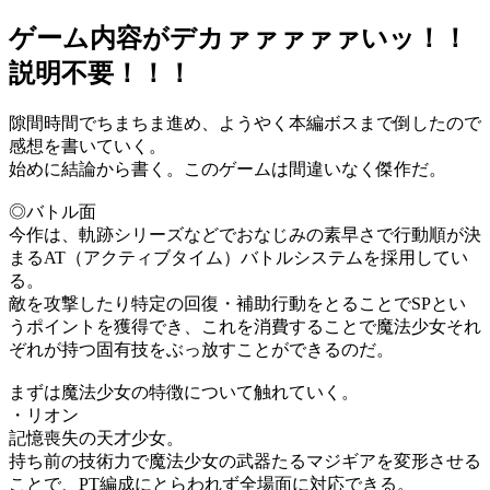
ゲーム内容がデカァァァァァいッ！！
説明不要！！！
隙間時間でちまちま進め、ようやく本編ボスまで倒したので
感想を書いていく。
始めに結論から書く。このゲームは間違いなく傑作だ。
◎バトル面
今作は、軌跡シリーズなどでおなじみの素早さで行動順が決
まるAT（アクティブタイム）バトルシステムを採用してい
る。
敵を攻撃したり特定の回復・補助行動をとることでSPとい
うポイントを獲得でき、これを消費することで魔法少女それ
ぞれが持つ固有技をぶっ放すことができるのだ。
まずは魔法少女の特徴について触れていく。
・リオン
記憶喪失の天才少女。
持ち前の技術力で魔法少女の武器たるマジギアを変形させる
ことで、PT編成にとらわれず全場面に対応できる。