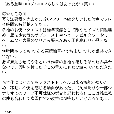
（ある意味○○○ダム○○ツらしくはあったが（笑））
◎やりこみ面
寄り道要素を大まかに拾いつつ、本編クリアした時点でプレ
イ時間90時間越えである。
各地のお使いクエストは標準装備として敵やセイズの図鑑埋
め、魔法少女毎のサブクエストやバｔ…デビルタワーやミニ
ゲームなど大量のやりこみ要素があり正直終わりが見えな
い。
90時間やっても9つある実績勲章のうちまだ3つしか獲得でき
てない。
必ず満足させてやるという作者の意地を感じる詰め込み具合
なので、興味を持ったそこの貴方にもぜひ遊んでいただきた
い。
※本作にはどこでもファストトラベル出来る機能がないた
め、移動に不便を感じる場面があった。（洞窟周りや一部シ
ナリオでのワープ不可仕様の都合と思われる）ここは雑魚戦
の件も合わせて次回作での改善に期待したいところである。
12345