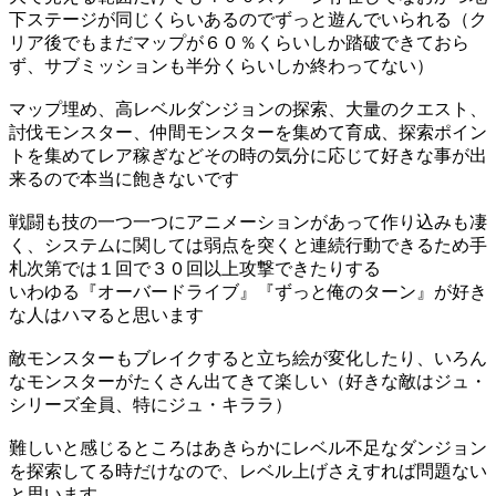
下ステージが同じくらいあるのでずっと遊んでいられる（ク
リア後でもまだマップが６０％くらいしか踏破できておら
ず、サブミッションも半分くらいしか終わってない）
マップ埋め、高レベルダンジョンの探索、大量のクエスト、
討伐モンスター、仲間モンスターを集めて育成、探索ポイン
トを集めてレア稼ぎなどその時の気分に応じて好きな事が出
来るので本当に飽きないです
戦闘も技の一つ一つにアニメーションがあって作り込みも凄
く、システムに関しては弱点を突くと連続行動できるため手
札次第では１回で３０回以上攻撃できたりする
いわゆる『オーバードライブ』『ずっと俺のターン』が好き
な人はハマると思います
敵モンスターもブレイクすると立ち絵が変化したり、いろん
なモンスターがたくさん出てきて楽しい（好きな敵はジュ・
シリーズ全員、特にジュ・キララ）
難しいと感じるところはあきらかにレベル不足なダンジョン
を探索してる時だけなので、レベル上げさえすれば問題ない
と思います