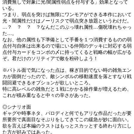
消費無しで対象に光/闇属性弱点を付与する」効果となって
いる。
つまり、弱点を突けば無限にワンモアができる本作において
光・闇属性だけはノーリスクで弱点突き放題というわけだ。
…？ ？ ？ ？なんだこのぶっ壊れ属性…傷呪壊れちゃっ
た…。
なお、他の属性も下準備として手番を１つ消費するものの弱
点付与自体は出来るので場にいる仲間のデッキに対応する弱
点付与カードをコンボの〆に持ってくると戦略の幅が広がる
ぞ。君だけのソリティアで敵を粉砕しよう！
※バトル面で気になった点は、稼ぎ目的でない時の雑魚エン
カが面倒だったので、敵シンボルの移動速度を落とすなり戦
闘回避できるオプションが欲しいところ。
特に高レベルの雑魚だと１戦にかかる操作量が増えるため、
これが積み重なると中々の辛さがあった。
◎シナリオ面
ギャグや時事ネタ、パロディと何でもアリな作品だったが要
所要所で真面目なそぶりをしてきてこの緩急が妙に面白い。
欲を言えば本編のラストはもっとスカッとする終わり方にし
た方が好みではあった。