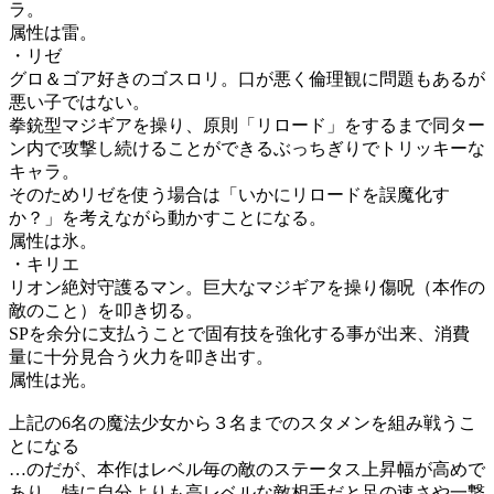
ラ。
属性は雷。
・リゼ
グロ＆ゴア好きのゴスロリ。口が悪く倫理観に問題もあるが
悪い子ではない。
拳銃型マジギアを操り、原則「リロード」をするまで同ター
ン内で攻撃し続けることができるぶっちぎりでトリッキーな
キャラ。
そのためリゼを使う場合は「いかにリロードを誤魔化す
か？」を考えながら動かすことになる。
属性は氷。
・キリエ
リオン絶対守護るマン。巨大なマジギアを操り傷呪（本作の
敵のこと）を叩き切る。
SPを余分に支払うことで固有技を強化する事が出来、消費
量に十分見合う火力を叩き出す。
属性は光。
上記の6名の魔法少女から３名までのスタメンを組み戦うこ
とになる
…のだが、本作はレベル毎の敵のステータス上昇幅が高めで
あり、特に自分よりも高レベルな敵相手だと足の速さや一撃