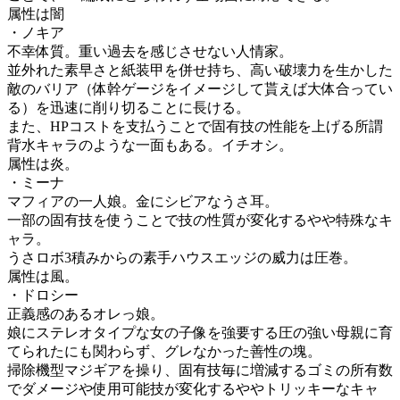
属性は闇
・ノキア
不幸体質。重い過去を感じさせない人情家。
並外れた素早さと紙装甲を併せ持ち、高い破壊力を生かした
敵のバリア（体幹ゲージをイメージして貰えば大体合ってい
る）を迅速に削り切ることに長ける。
また、HPコストを支払うことで固有技の性能を上げる所謂
背水キャラのような一面もある。イチオシ。
属性は炎。
・ミーナ
マフィアの一人娘。金にシビアなうさ耳。
一部の固有技を使うことで技の性質が変化するやや特殊なキ
ャラ。
うさロボ3積みからの素手ハウスエッジの威力は圧巻。
属性は風。
・ドロシー
正義感のあるオレっ娘。
娘にステレオタイプな女の子像を強要する圧の強い母親に育
てられたにも関わらず、グレなかった善性の塊。
掃除機型マジギアを操り、固有技毎に増減するゴミの所有数
でダメージや使用可能技が変化するややトリッキーなキャ