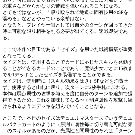
の重さなどからかなりの苦戦を強いられることになる。
とてもではないが、「殴り殴られで地道に固有技用のSPを
溜める」などとやっている余裕はない。
となると、プレイヤー側としては自分のターンが回ってきた
時に可能な限り相手を削る必要が出てくる。速戦即決であ
る。
ここで本作の目玉である「セイズ」を用いた戦術構築が重要
となってくる。
セイズとは、使用することでカードに応じたスキルを発動す
ることができるカードのことであり、魔法少女ごとに15枚ま
でを1デッキとしたセイズを装備することができる。
セイズは、使用時に（スキル効果を除き）SPなどを消費せ
ず、使用すると山札に戻り、次ターンに2枚手札に加わる。
本作は弱点属性の攻撃を与える度に自分のターンを追加で獲
得できるため、これを加味してなるべく弱点属性を攻撃し続
けられるようにデッキを組んでいくこととなる。
ところで、本作のセイズはデュエルマスターズでいうデュエ
ルパクトカードのように（原則）属性毎に切り替え可能な第
二のスキルがあるのだが、光属性と闇属性のそれは「ターン