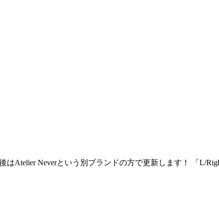
今後はAtelier Neverという別ブランドの方で更新します！ 「L/R