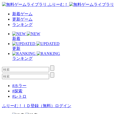
新着ゲーム
更新ゲーム
ランキング
新着
更新
ランキング
#ホラー
#探索
#レトロ
ふりーむ！ＩＤ登録（無料）
ログイン