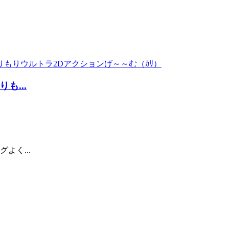
...
よく...