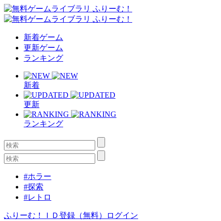
新着ゲーム
更新ゲーム
ランキング
新着
更新
ランキング
#ホラー
#探索
#レトロ
ふりーむ！ＩＤ登録（無料）
ログイン