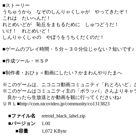
■ストーリー
うちゅうから なぞのしんりゃくしゃが やってきたぞ！
これは たいへんだ！
れとめいどが 恥丘をまもるために しゅつどうだ！
いけ！ れとめいど！
しんりゃくしゃの やぼうをうちくだくのだ！
■ゲームのプレイ時間・５分～３０分位じゃない？短いです♪
■作成ツール・ＨＳＰ
■制作者・おひｙ＜動画にしたい？かまわんやりたまへ
※このゲームは、ニコニコ動画コミュニティ「れとろいど」
※このゲームはコミュニティ主の「ボラッパ」さんよりキャ
良かったら生放送とか動画を観に行ってくださいね♪
ＵＲＬ■http://com.nicovideo.jp/community/co1313823
■ファイル名
retroid_black_label.zip
■バージョン
1.00
■容量
1,072 KByte