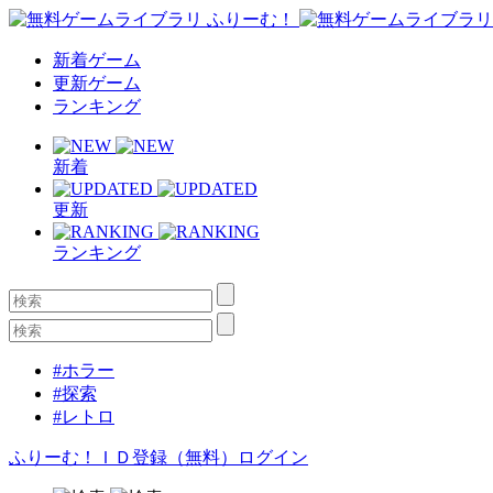
新着ゲーム
更新ゲーム
ランキング
新着
更新
ランキング
#ホラー
#探索
#レトロ
ふりーむ！ＩＤ登録（無料）
ログイン