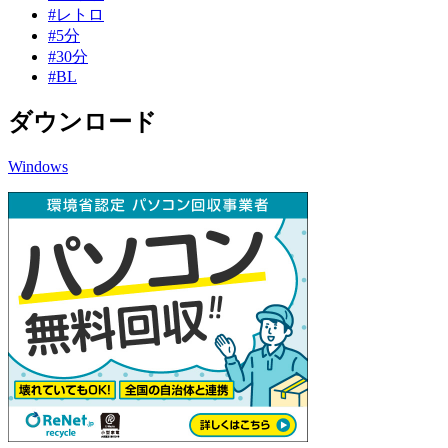
#レトロ
#5分
#30分
#BL
ダウンロード
Windows