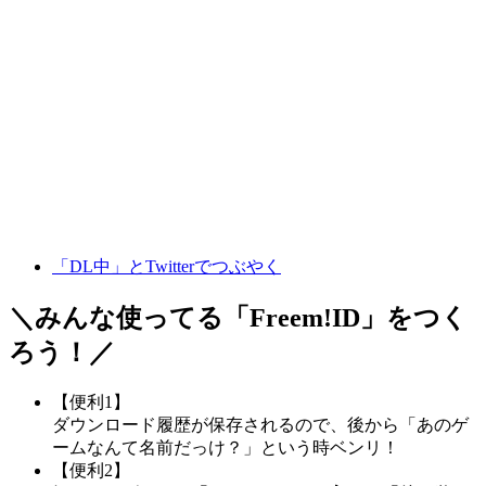
「DL中」とTwitterでつぶやく
＼みんな使ってる「
Freem!ID
」をつく
ろう！／
【便利1】
ダウンロード履歴が保存されるので、後から「あのゲ
ームなんて名前だっけ？」という時ベンリ！
【便利2】