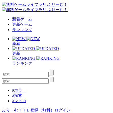
新着ゲーム
更新ゲーム
ランキング
新着
更新
ランキング
#ホラー
#探索
#レトロ
ふりーむ！ＩＤ登録（無料）
ログイン