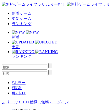
新着ゲーム
更新ゲーム
ランキング
新着
更新
ランキング
#ホラー
#探索
#レトロ
ふりーむ！ＩＤ登録（無料）
ログイン