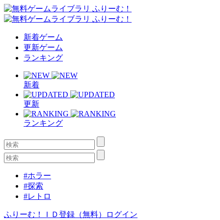
新着ゲーム
更新ゲーム
ランキング
新着
更新
ランキング
#ホラー
#探索
#レトロ
ふりーむ！ＩＤ登録（無料）
ログイン