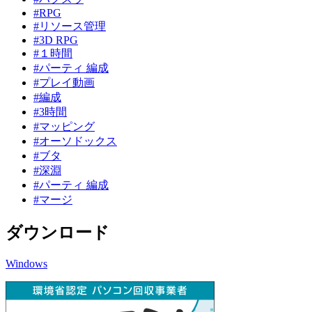
#RPG
#リソース管理
#3D RPG
#１時間
#パーティ 編成
#プレイ動画
#編成
#3時間
#マッピング
#オーソドックス
#ブタ
#深淵
#パーティ 編成
#マージ
ダウンロード
Windows