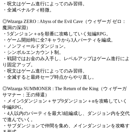
・呪文はゲーム進行によってのみ習得。
・全滅ペナルティ軽微。
◎Wizarga ZERO : Abyss of the Evil Cave（ウィザーガ ゼロ：
魔洞の深淵）
・5ダンジョン＋αを順番に攻略していく短編RPG。
・ゲーム開始時に全7キャラから3人パーティを編成。
・ノンフィールドダンジョン。
・シンボルエンカウント制。
・戦闘ではお金のみ入手し、レベルアップはゲーム進行によ
り固定アップ。
・呪文はゲーム進行によってのみ習得。
・全滅すると最終セーブ時点からやり直し。
◎Wizarga SUMMONER : The Return of the King（ウィザーガ
サマナー：王の帰還）
・メイン5ダンジョン＋サブ9ダンジョン＋αを攻略していく
中編RPG。
・4人以内のパーティを最大3組編成し、ダンジョン内を交代
で進んでいく。
・サブダンジョンで仲間を集め、メインダンジョンを攻略す
る形式。