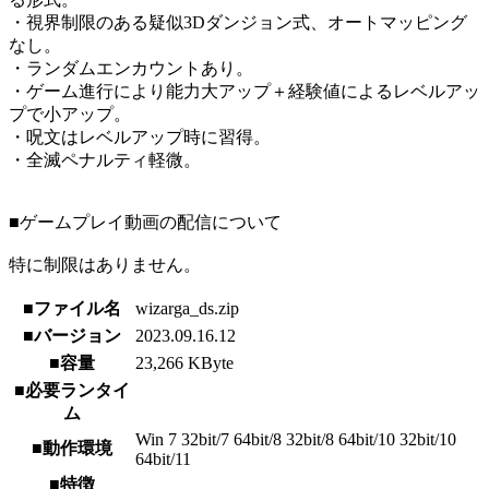
・視界制限のある疑似3Dダンジョン式、オートマッピング
なし。
・ランダムエンカウントあり。
・ゲーム進行により能力大アップ＋経験値によるレベルアッ
プで小アップ。
・呪文はレベルアップ時に習得。
・全滅ペナルティ軽微。
■ゲームプレイ動画の配信について
特に制限はありません。
■ファイル名
wizarga_ds.zip
■バージョン
2023.09.16.12
■容量
23,266 KByte
■必要ランタイ
ム
Win 7 32bit/7 64bit/8 32bit/8 64bit/10 32bit/10
■動作環境
64bit/11
■特徴