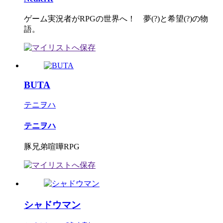
ゲーム実況者がRPGの世界へ！ 夢(?)と希望(?)の物
語。
BUTA
テニヲハ
テニヲハ
豚兄弟喧嘩RPG
シャドウマン