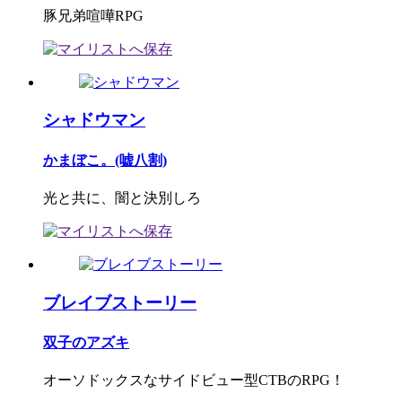
豚兄弟喧嘩RPG
シャドウマン
かまぼこ。(嘘八割)
光と共に、闇と決別しろ
ブレイブストーリー
双子のアズキ
オーソドックスなサイドビュー型CTBのRPG！