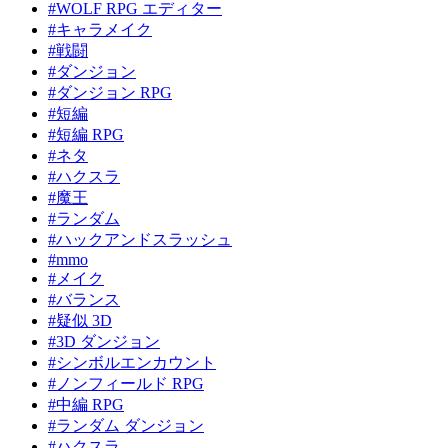
#WOLF RPG エディター
#キャラメイク
#戦闘
#ダンジョン
#ダンジョン RPG
#短編
#短編 RPG
#ネタ
#ハクスラ
#魔王
#ランダム
#ハックアンドスラッシュ
#mmo
#メイク
#バランス
#疑似 3D
#3D ダンジョン
#シンボルエンカウント
#ノンフィールド RPG
#中編 RPG
#ランダム ダンジョン
#ハクスラ