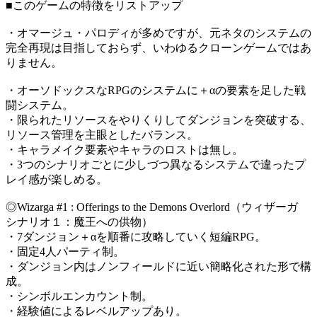
■このゲームの特徴をリストアップ
・オマージュ・パロディが多めですが、元ネタのシステムの
完全再現は目指しておらず、いわゆるクローンゲームではあ
りません。
・オーソドックスなRPGのシステムに＋αの要素を足した戦
闘システム。
・限られたリソースをやりくりしてダンジョンを突破する、
リソース管理を主眼としたバランス。
・キャラメイク要素やキャラのロストは無し。
・3つのシナリオごとに少しづつ異なるシステムで違ったプ
レイ感が楽しめる。
◎Wizarga #1 : Offerings to the Demons Overlord（ウィザーガ
シナリオ１：魔王への供物）
・7ダンジョン＋αを順番に攻略していく短編RPG。
・固定4人パーティ制。
・ダンジョン内はノンフィールドに近い簡略化された形で構
成。
・シンボルエンカウント制。
・経験値によるレベルアップあり。