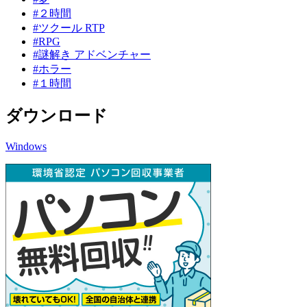
#２時間
#ツクール RTP
#RPG
#謎解き アドベンチャー
#ホラー
#１時間
ダウンロード
Windows