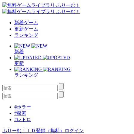
新着ゲーム
更新ゲーム
ランキング
新着
更新
ランキング
#ホラー
#探索
#レトロ
ふりーむ！ＩＤ登録（無料）
ログイン