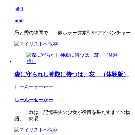
nihil
nihil
愚と秀の狭間で… 微ホラー探索型SFアドベンチャー
森に守られし神殿に待つは、哀 （体験版）
しーんーせーかー
しーんーせーかー
――これは、記憶喪失の少女が役目を果たすまでの物
語。 簡易...