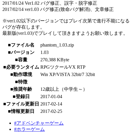
2017/01/24 Ver1.02 バグ修正、誤字・脱字修正
2017/02/14 ver1.03 バグ修正(致命バグ解消)、文章修正
※ver1.02以下のバージョンではプレイ次第で進行不能になる
バグが存在します。
最新版(ver1.03)でプレイして頂きますようお願い致します。
■ファイル名
phantom_1.03.zip
■バージョン
1.03
■容量
270,388 KByte
■必要ランタイム
RPGツクールVX RTP
■動作環境
Win XP/VISTA 32bit/7 32bit
■特徴
■推奨年齢
12歳以上（中学生～）
■登録日
2017-01-04
■ファイル更新日
2017-02-14
■情報更新日
2017-02-25
#アドベンチャーゲーム
#ホラーゲーム