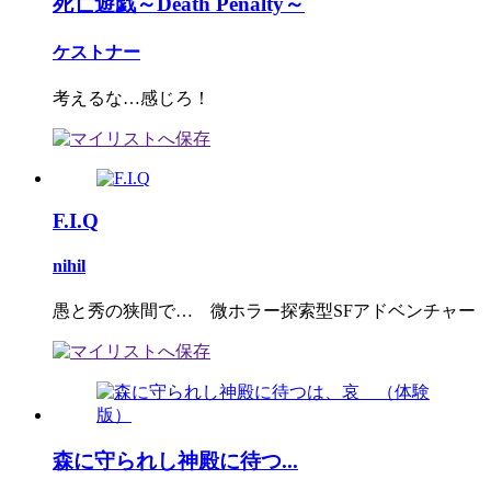
死亡遊戯～Death Penalty～
ケストナー
考えるな…感じろ！
F.I.Q
nihil
愚と秀の狭間で… 微ホラー探索型SFアドベンチャー
森に守られし神殿に待つ...