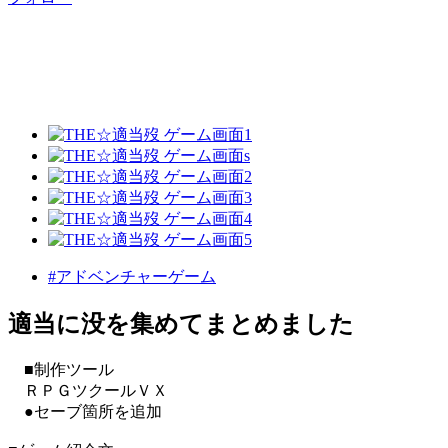
#アドベンチャーゲーム
適当に没を集めてまとめました
■制作ツール
ＲＰＧツクールＶＸ
●セーブ箇所を追加