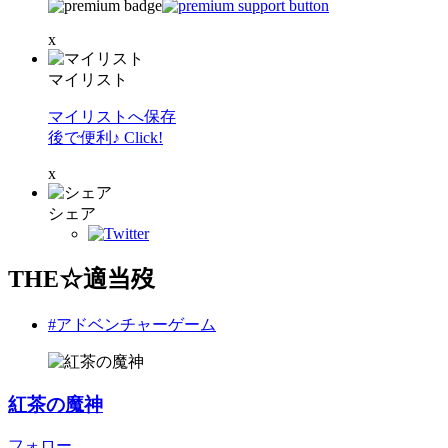
x
マイリスト
マイリストへ保存
後で便利♪ Click!
x
シェア
THE☆適当歿
#アドベンチャーゲーム
紅茶の魔神
フォロー