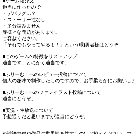
■ゲーム紹介文
適当に作ったので
・デバッグ…？
・ストーリー性なし
・多分詰みません
等様々な問題があります。
ご容赦ください。
「それでもやってやるよ！」という暇j勇者様はどうぞ。
■このゲームの特徴をリストアップ
適当です。とにかく適当です。
■ふりーむ！へのレビュー投稿について
個人の趣味で制作したものですので、お手柔らかにお願いし
■ふりーむ！へのファンイラスト投稿について
適当にどうぞ。
■実況・生放送について
予想通りだと思いますが適当にどうぞ。
※誹謗中傷や作品の世界観を壊すものはお控えください。マ