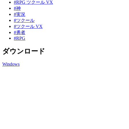
#RPG ツクール VX
#神
#実況
#ツクール
#ツクール VX
#勇者
#RPG
ダウンロード
Windows