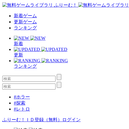
新着ゲーム
更新ゲーム
ランキング
新着
更新
ランキング
#ホラー
#探索
#レトロ
ふりーむ！ＩＤ登録（無料）
ログイン