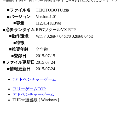
■ファイル名
TEKITOBOTU.zip
■バージョン
Version-1.01
■容量
112,414 KByte
■必要ランタイム
RPGツクールVX RTP
■動作環境
Win 7 32bit/7 64bit/8 32bit/8 64bit
■特徴
■推奨年齢
全年齢
■登録日
2015-07-15
■ファイル更新日
2015-07-24
■情報更新日
2015-07-24
#アドベンチャーゲーム
フリーゲームTOP
アドベンチャーゲーム
THE☆適当歿 [ Windows ]