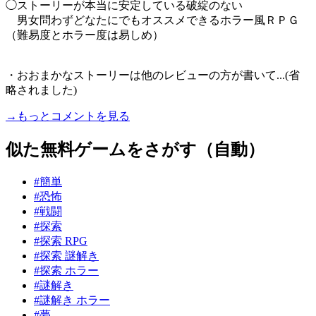
◯ストーリーが本当に安定している破綻のない
男女問わずどなたにでもオススメできるホラー風ＲＰＧ
（難易度とホラー度は易しめ）
・おおまかなストーリーは他のレビューの方が書いて...(省
略されました)
→もっとコメントを見る
似た無料ゲームをさがす（自動）
#簡単
#恐怖
#戦闘
#探索
#探索 RPG
#探索 謎解き
#探索 ホラー
#謎解き
#謎解き ホラー
#夢