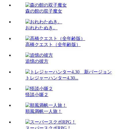
森の館の双子魔女
おれわたぬき。
高橋クエスト（全年齢版）
追憶の彼方
トレジャーハンター4.30...
怪談小噺２
順風満帆一人旅！
スーパースクボRPG！