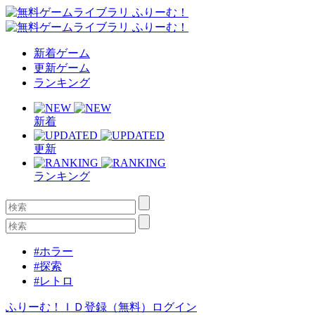
新着ゲーム
更新ゲーム
ランキング
新着
更新
ランキング
#ホラー
#探索
#レトロ
ふりーむ！ＩＤ登録（無料）
ログイン