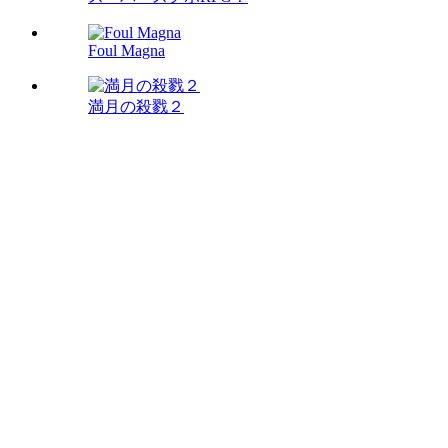
Foul Magna
満月の殺戮２