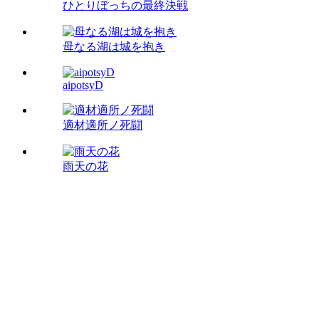
ひとりぼっちの最終決戦
母なる湖は城を抱き
aipotsyD
適材適所ノ死闘
雨天の花