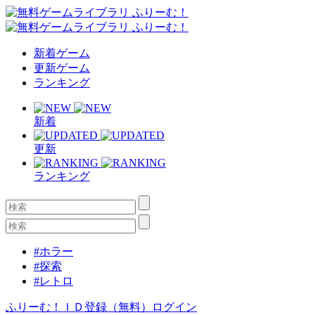
新着ゲーム
更新ゲーム
ランキング
新着
更新
ランキング
#ホラー
#探索
#レトロ
ふりーむ！ＩＤ登録（無料）
ログイン