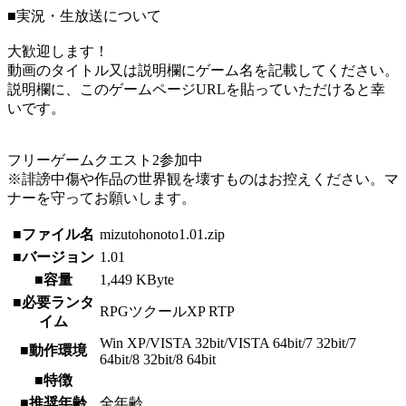
■実況・生放送について
大歓迎します！
動画のタイトル又は説明欄にゲーム名を記載してください。
説明欄に、このゲームページURLを貼っていただけると幸
いです。
フリーゲームクエスト2参加中
※誹謗中傷や作品の世界観を壊すものはお控えください。マ
ナーを守ってお願いします。
■ファイル名
mizutohonoto1.01.zip
■バージョン
1.01
■容量
1,449 KByte
■必要ランタ
RPGツクールXP RTP
イム
Win XP/VISTA 32bit/VISTA 64bit/7 32bit/7
■動作環境
64bit/8 32bit/8 64bit
■特徴
■推奨年齢
全年齢