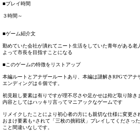
■プレイ時間
３時間～
■ゲーム紹介文
勤めていた会社が潰れてニート生活をしていた青年がある老
よって市長を目指すことになる
■このゲームの特徴をリストアップ
本編ルートとアナザールートあり、本編は謎解きRPGでアナ
エンディングは６個です。
初見殺し要素は有りですが理不尽さや足かせは殆ど取り除き
内容としてはハッキリ言ってマニアックなゲームです
リメイクしたことにより初心者の方にも親切な仕様に変更さ
おまけ要素も+されて「三枚の挑戦状」プレイしてくださっ
こと間違いなしです。