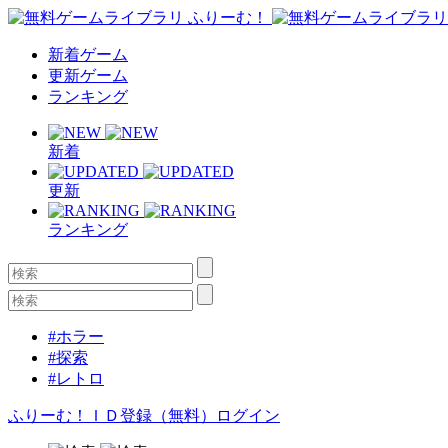
新着ゲーム
更新ゲーム
ランキング
新着
更新
ランキング
#ホラー
#探索
#レトロ
ふりーむ！ＩＤ登録（無料）
ログイン