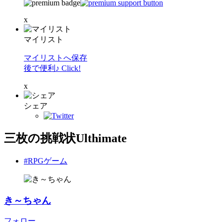
x
マイリスト
マイリストへ保存
後で便利♪ Click!
x
シェア
三枚の挑戦状Ulthimate
#RPGゲーム
き～ちゃん
フォロー