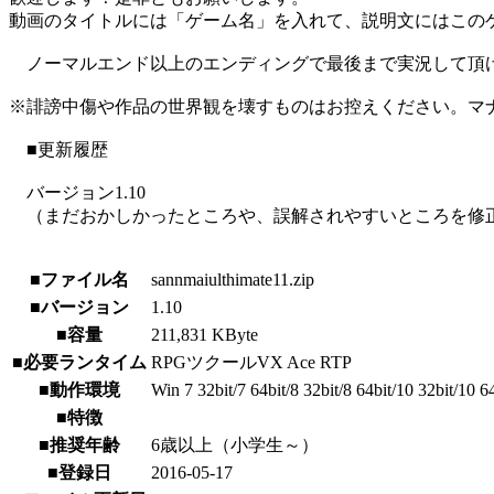
動画のタイトルには「ゲーム名」を入れて、説明文にはこのゲ
ノーマルエンド以上のエンディングで最後まで実況して頂
※誹謗中傷や作品の世界観を壊すものはお控えください。マ
■更新履歴
バージョン1.10
（まだおかしかったところや、誤解されやすいところを修
■ファイル名
sannmaiulthimate11.zip
■バージョン
1.10
■容量
211,831 KByte
■必要ランタイム
RPGツクールVX Ace RTP
■動作環境
Win 7 32bit/7 64bit/8 32bit/8 64bit/10 32bit/10 6
■特徴
■推奨年齢
6歳以上（小学生～）
■登録日
2016-05-17