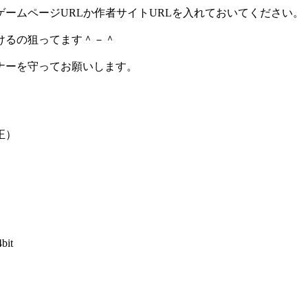
ームページURLか作者サイトURLを入れておいてください。
けるの狙ってます＾－＾
ナーを守ってお願いします。
正）
4bit