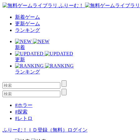
新着ゲーム
更新ゲーム
ランキング
新着
更新
ランキング
#ホラー
#探索
#レトロ
ふりーむ！ＩＤ登録（無料）
ログイン