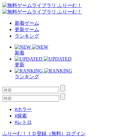
新着ゲーム
更新ゲーム
ランキング
新着
更新
ランキング
#ホラー
#探索
#レトロ
ふりーむ！ＩＤ登録（無料）
ログイン