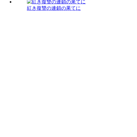
紅き復讐の連鎖の果てに