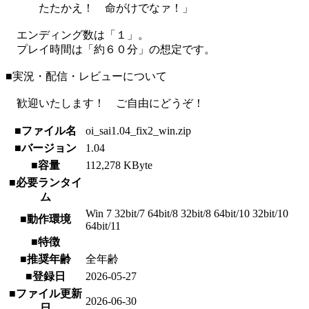
たたかえ！ 命がけでなァ！」
エンディング数は「１」。
プレイ時間は「約６０分」の想定です。
■実況・配信・レビューについて
歓迎いたします！ ご自由にどうぞ！
■ファイル名
oi_sai1.04_fix2_win.zip
■バージョン
1.04
■容量
112,278 KByte
■必要ランタイ
ム
Win 7 32bit/7 64bit/8 32bit/8 64bit/10 32bit/10
■動作環境
64bit/11
■特徴
■推奨年齢
全年齢
■登録日
2026-05-27
■ファイル更新
2026-06-30
日