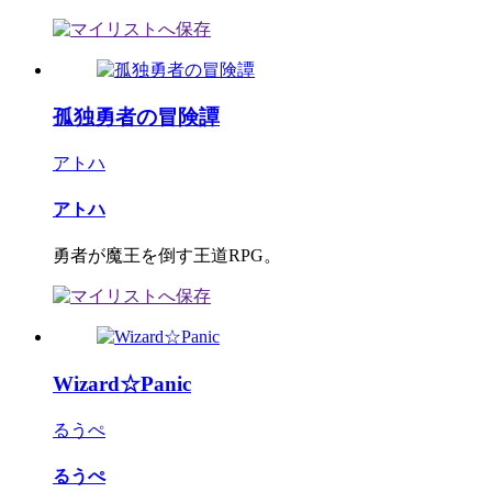
孤独勇者の冒険譚
アトハ
アトハ
勇者が魔王を倒す王道RPG。
Wizard☆Panic
るうぺ
るうぺ