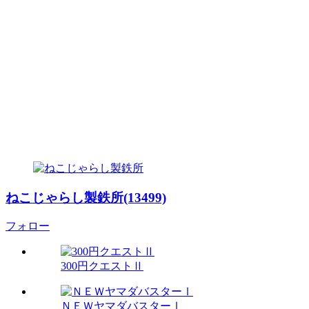
ねこじゃらし製鉄所(13499)
フォロー
300円クエストⅡ
ＮＥＷヤマダバスターⅠ