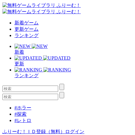
新着ゲーム
更新ゲーム
ランキング
新着
更新
ランキング
#ホラー
#探索
#レトロ
ふりーむ！ＩＤ登録（無料）
ログイン