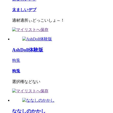
太ましいデブ
適材適所ぃどっこいしょ～！
AshDoll体験版
狗兎
狗兎
選択権などない
ななしのかかし