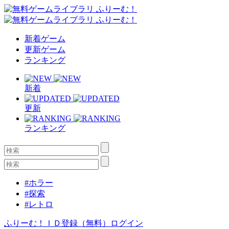
新着ゲーム
更新ゲーム
ランキング
新着
更新
ランキング
#ホラー
#探索
#レトロ
ふりーむ！ＩＤ登録（無料）
ログイン