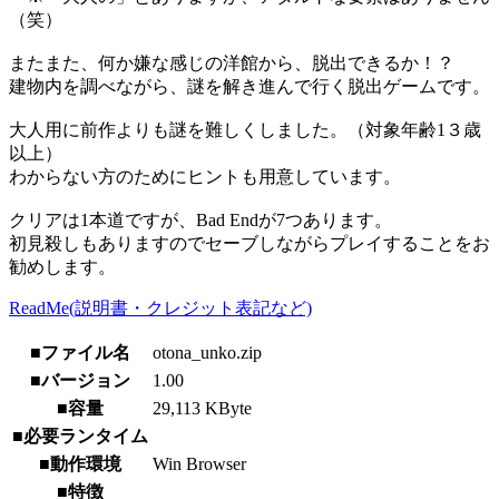
（笑）
またまた、何か嫌な感じの洋館から、脱出できるか！？
建物内を調べながら、謎を解き進んで行く脱出ゲームです。
大人用に前作よりも謎を難しくしました。（対象年齢1３歳
以上）
わからない方のためにヒントも用意しています。
クリアは1本道ですが、Bad Endが7つあります。
初見殺しもありますのでセーブしながらプレイすることをお
勧めします。
ReadMe(説明書・クレジット表記など)
■ファイル名
otona_unko.zip
■バージョン
1.00
■容量
29,113 KByte
■必要ランタイム
■動作環境
Win Browser
■特徴